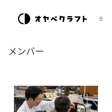
内
容
を
ス
キ
ッ
プ
メンバー